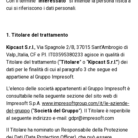
Con il termine “
interessato
” si intende la persona fisica a
cui si riferiscono i dati personali.
1. Titolare del trattamento
Kipcast S.r.l.
, Via Spagnole 2/B, 37015 Sant’Ambrogio di
Valp.,Italia, CF e P.I. IT03595380233 agisce in qualità di
Titolare del trattamento (“
Titolare
” o “
Kipcast S.r.l.”
) dei
dati per le finalità di cui al paragrafo 3 che segue ed
appartiene al Gruppo Impresoft.
L’elenco delle società appartenenti al Gruppo Impresoft è
consultabile nella seguente sezione del sito web di
Impresoft S.p.A.
www.impresoftgroup.com/it/le-aziende-
del-gruppo
(“
Società del Gruppo
”). Il Titolare è reperibile
al seguente indirizzo e-mail: gdpr@impresoft.com
Il Titolare ha nominato un Responsabile della Protezione
dei Dati (Data Protection Officer), che può essere