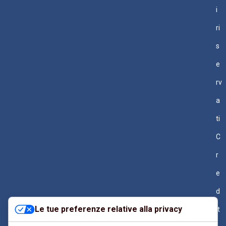
i
ri
s
e
rv
a
ti
C
r
e
d
Le tue preferenze relative alla privacy
it