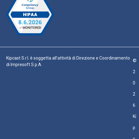
Kipcast S.r.l. è soggetta all’attività di Direzione e Coordinamento
©
di Impresoft S.p.A.
2
0
2
6
Ki
p
c