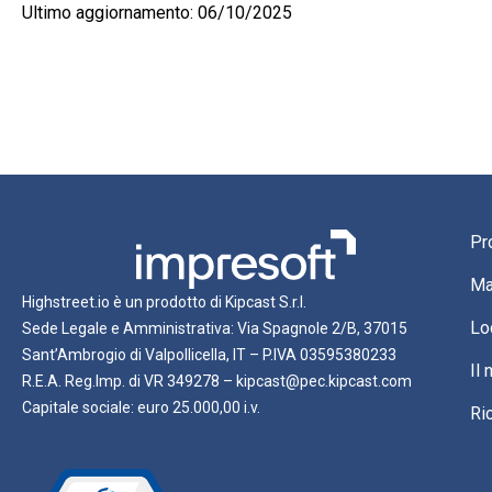
Ultimo aggiornamento: 06/10/2025
Pr
Ma
Highstreet.io è un prodotto di Kipcast S.r.l.
Lo
Sede Legale e Amministrativa: Via Spagnole 2/B, 37015
Sant’Ambrogio di Valpollicella, IT – P.IVA 03595380233
Il
R.E.A. Reg.Imp. di VR 349278 – kipcast@pec.kipcast.com
Capitale sociale: euro 25.000,00 i.v.
Ri