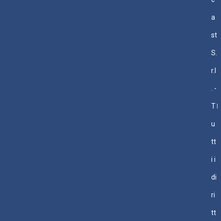
a
st
S.
r.l
. -
T
u
tt
i i
di
ri
tt