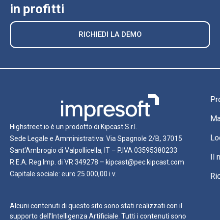
in profitti
RICHIEDI LA DEMO
Pr
Ma
Highstreet.io è un prodotto di Kipcast S.r.l.
Lo
Sede Legale e Amministrativa: Via Spagnole 2/B, 37015
Sant’Ambrogio di Valpollicella, IT – P.IVA 03595380233
Il
R.E.A. Reg.Imp. di VR 349278 – kipcast@pec.kipcast.com
Capitale sociale: euro 25.000,00 i.v.
Ri
Alcuni contenuti di questo sito sono stati realizzati con il
supporto dell’Intelligenza Artificiale. Tutti i contenuti sono