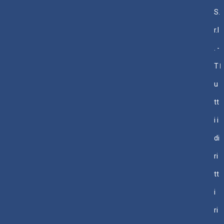
S.
r.l
. -
T
u
tt
i i
di
ri
tt
i
ri