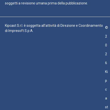
soggetti a revisione umana prima della pubblicazione.
Kipcast S.r.l. è soggetta all’attività di Direzione e Coordinamento
©
di Impresoft S.p.A.
2
0
2
6
Ki
p
c
a
st