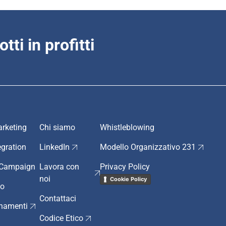
tti in profitti
rketing
Chi siamo
Whistleblowing
egration
LinkedIn
Modello Organizzativo 231
y Campaign
Lavora con
Privacy Policy
noi
Cookie Policy
to
Contattaci
rnamenti
Codice Etico