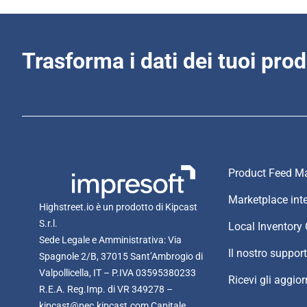
Trasforma i dati dei tuoi prodo
Product Feed Ma
Marketplace int
Highstreet.io è un prodotto di Kipcast
S.r.l.
Local Inventor
Sede Legale e Amministrativa: Via
Il nostro suppor
Spagnole 2/B, 37015 Sant’Ambrogio di
Valpollicella, IT – P.IVA 03595380233
Ricevi gli aggio
R.E.A. Reg.Imp. di VR 349278 –
kipcast@pec.kipcast.com Capitale