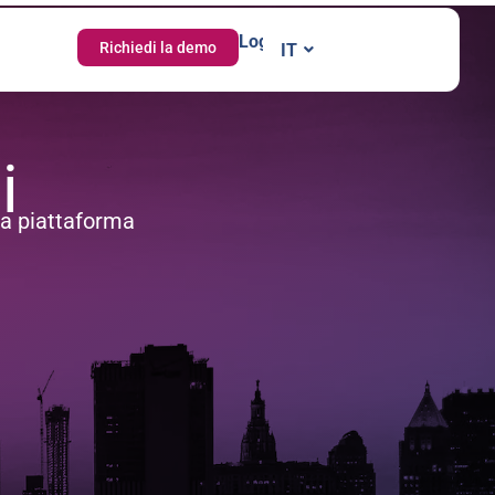
Login
Richiedi la demo
IT
EN
i
ica piattaforma