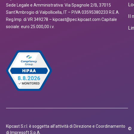
Lo
Sede Legale e Amministrativa: Via Spagnole 2/B, 37015
Sant’Ambrogio di Valpollicella, IT – P.IVA 03595380233 R.E.A.
Il
Reg.Imp. di VR 349278 – kipcast@pec.kipcast.com Capitale
sociale: euro 25.000,00 i.v.
Li
Kipcast S.r.l. è soggetta all’attività di Direzione e Coordinamento
©
di Impresoft S.p.A.