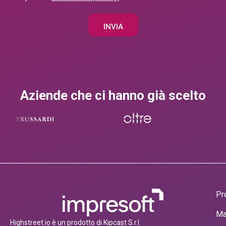
Aziende che ci hanno già scelto
Pr
Ma
Highstreet.io è un prodotto di Kipcast S.r.l.