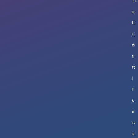
T
u
tt
i i
di
ri
tt
i
ri
s
e
rv
a