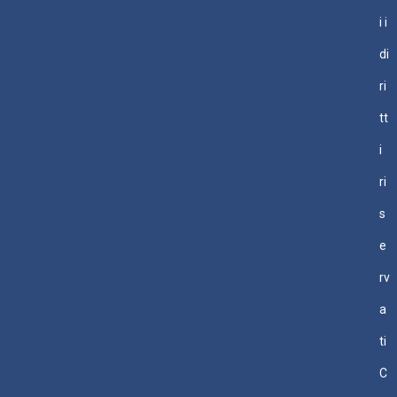
i i
di
ri
tt
i
ri
s
e
rv
a
ti
C