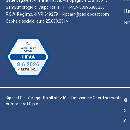
Sede Legale e Amministrativa: Via Spagnole 2/B, 37015
Sant’Ambrogio di Valpollicella, IT – P.IVA 03595380233
Il
R.E.A. Reg.Imp. di VR 349278 – kipcast@pec.kipcast.com
Capitale sociale: euro 25.000,00 i.v.
Ri
Kipcast S.r.l. è soggetta all’attività di Direzione e Coordinamento
©
di Impresoft S.p.A.
2
0