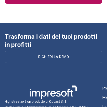
Trasforma i dati dei tuoi prodotti
in profitti
RICHIEDI LA DEMO
Pr
Ma
Highstreet.io è un prodotto di Kipcast S.r.l.
Lo