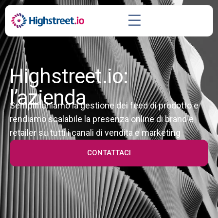
Highstreet.io:
l’azienda
Semplifichiamo la gestione dei feed di prodotto e
rendiamo scalabile la presenza online di brand e
retailer su tutti i canali di vendita e marketing
CONTATTACI