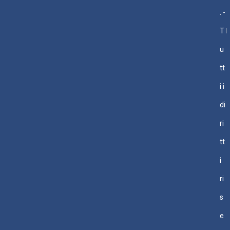
. -
T
u
tt
i i
di
ri
tt
i
ri
s
e