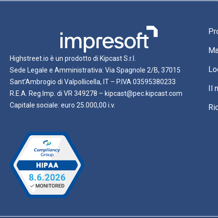
Pr
Ma
Highstreet.io è un prodotto di Kipcast S.r.l.
Lo
Sede Legale e Amministrativa: Via Spagnole 2/B, 37015
Sant’Ambrogio di Valpollicella, IT – P.IVA 03595380233
Il
R.E.A. Reg.Imp. di VR 349278 – kipcast@pec.kipcast.com
Capitale sociale: euro 25.000,00 i.v.
Ri