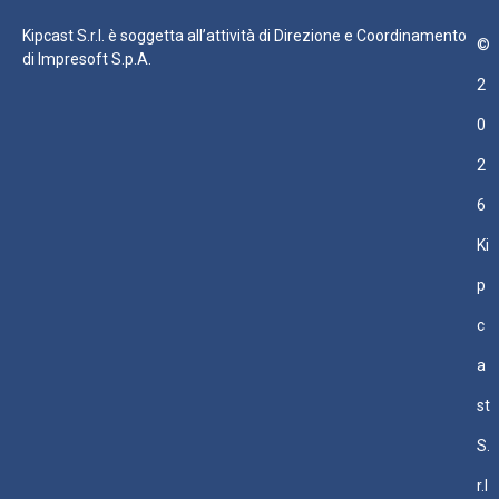
Kipcast S.r.l. è soggetta all’attività di Direzione e Coordinamento
©
di Impresoft S.p.A.
2
0
2
6
Ki
p
c
a
st
S.
r.l