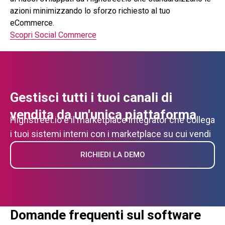
azioni minimizzando lo sforzo richiesto al tuo
eCommerce.
Scopri Social Commerce
Gestisci tutti i tuoi canali di
vendita da un'unica piattaforma
Highstreet.io è il marketplace integrator che collega
i tuoi sistemi interni con i marketplace su cui vendi
RICHIEDI LA DEMO
Domande frequenti sul software