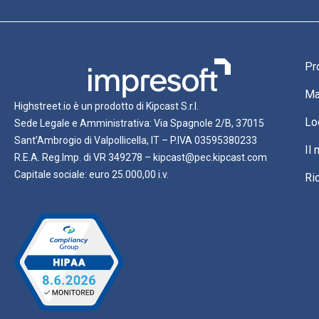
Pr
Ma
Highstreet.io è un prodotto di Kipcast S.r.l.
Lo
Sede Legale e Amministrativa: Via Spagnole 2/B, 37015
Sant’Ambrogio di Valpollicella, IT – P.IVA 03595380233
Il
R.E.A. Reg.Imp. di VR 349278 – kipcast@pec.kipcast.com
Capitale sociale: euro 25.000,00 i.v.
Ri