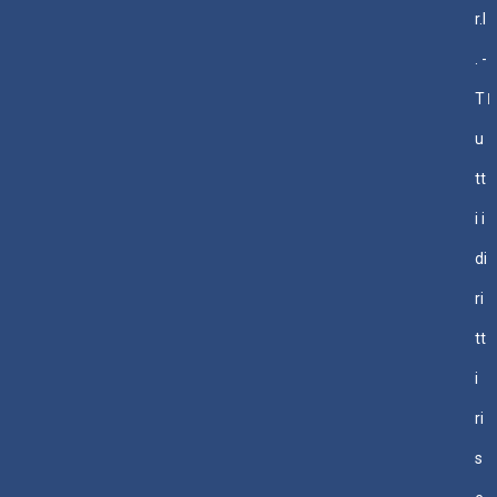
r.l
. -
T
u
tt
i i
di
ri
tt
i
ri
s