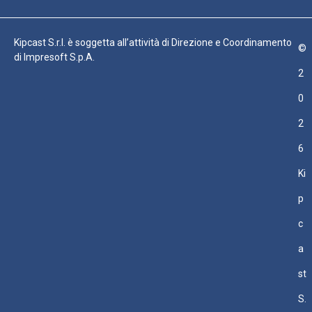
Kipcast S.r.l. è soggetta all’attività di Direzione e Coordinamento
©
di Impresoft S.p.A.
2
0
2
6
Ki
p
c
a
st
S.