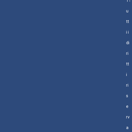
T
u
tt
i i
di
ri
tt
i
ri
s
e
rv
a