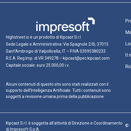
Pr
Ma
Highstreet.io è un prodotto di Kipcast S.r.l.
Lo
Sede Legale e Amministrativa: Via Spagnole 2/B, 37015
Sant’Ambrogio di Valpollicella, IT – P.IVA 03595380233
Il
R.E.A. Reg.Imp. di VR 349278 – kipcast@pec.kipcast.com
Capitale sociale: euro 25.000,00 i.v.
Ri
Alcuni contenuti di questo sito sono stati realizzati con il
supporto dell’Intelligenza Artificiale. Tutti i contenuti sono
soggetti a revisione umana prima della pubblicazione.
Kipcast S.r.l. è soggetta all’attività di Direzione e Coordinamento
©
di Impresoft S.p.A.