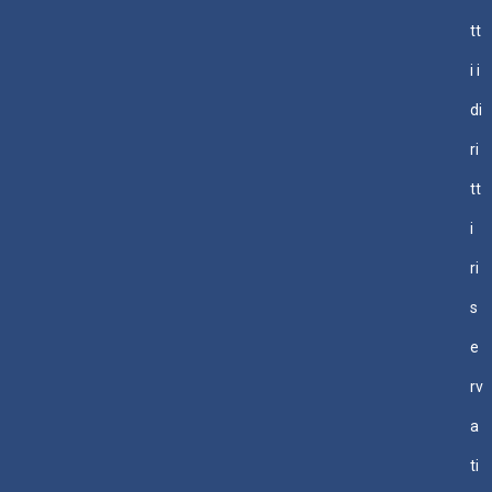
tt
i i
di
ri
tt
i
ri
s
e
rv
a
ti