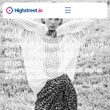
MODA
Twinset Milano si espande
verso 10 canali digitali e
aree geografiche
Espansione su ulteriori canali digitali
a livello globale