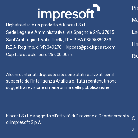
Pr
Ma
Highstreet.io è un prodotto di Kipcast S.r.l.
Lo
Sede Legale e Amministrativa: Via Spagnole 2/B, 37015
Sant’Ambrogio di Valpollicella, IT – P.IVA 03595380233
Il
R.E.A. Reg.Imp. di VR 349278 – kipcast@pec.kipcast.com
Capitale sociale: euro 25.000,00 i.v.
Ri
Alcuni contenuti di questo sito sono stati realizzati con il
supporto dell’Intelligenza Artificiale. Tutti i contenuti sono
soggetti a revisione umana prima della pubblicazione.
Kipcast S.r.l. è soggetta all’attività di Direzione e Coordinamento
©
di Impresoft S.p.A.
2