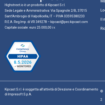
Ma
Highstreet.io è un prodotto di Kipcast S.r.l.
Lo
Sede Legale e Amministrativa: Via Spagnole 2/B, 37015
Sant’Ambrogio di Valpollicella, IT – P.IVA 03595380233
Il
R.E.A. Reg.Imp. di VR 349278 – kipcast@pec.kipcast.com
Capitale sociale: euro 25.000,00 i.v.
Ri
Kipcast S.r.l. è soggetta all’attività di Direzione e Coordinamento
©
di Impresoft S.p.A.
2