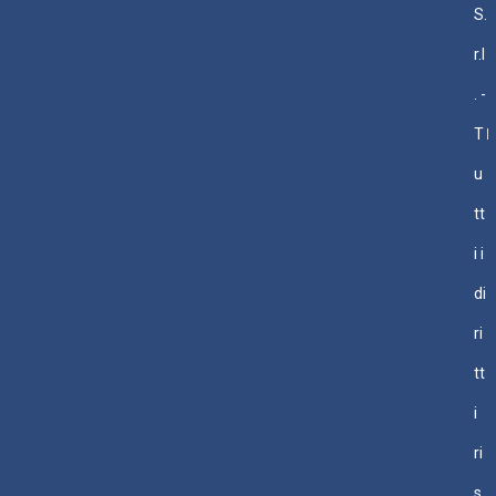
S.
r.l
. -
T
u
tt
i i
di
ri
tt
i
ri
s