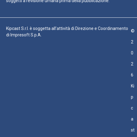
soggetti a revisione umana prima della pubblicazione.
Kipcast S.r.l. è soggetta all’attività di Direzione e Coordinamento
©
di Impresoft S.p.A.
2
0
2
6
Ki
p
c
a
st