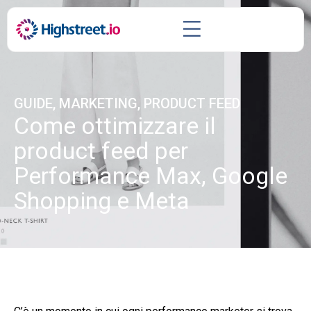
GUIDE
,
MARKETING
,
PRODUCT FEED
Come ottimizzare il
product feed per
Performance Max, Google
Shopping e Meta