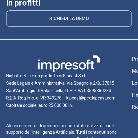
in profitti
RICHIEDI LA DEMO
Pr
Ma
Highstreet.io è un prodotto di Kipcast S.r.l.
Lo
Sede Legale e Amministrativa: Via Spagnole 2/B, 37015
Sant’Ambrogio di Valpollicella, IT – P.IVA 03595380233
Il
R.E.A. Reg.Imp. di VR 349278 – kipcast@pec.kipcast.com
Capitale sociale: euro 25.000,00 i.v.
Ri
Alcuni contenuti di questo sito sono stati realizzati con il
supporto dell’Intelligenza Artificiale. Tutti i contenuti sono