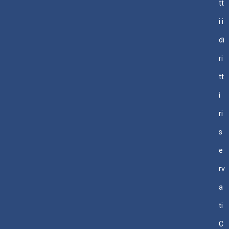
tt
i i
di
ri
tt
i
ri
s
e
rv
a
ti
C