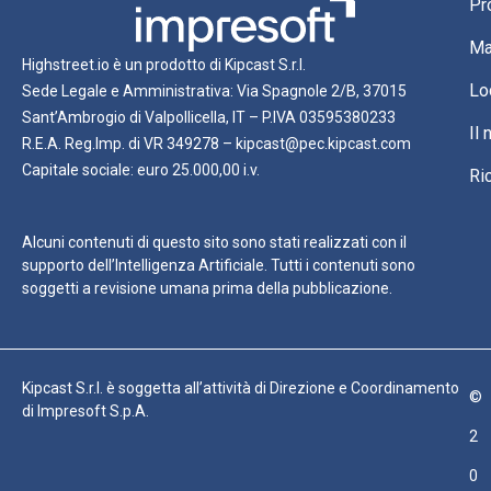
Pr
Ma
Highstreet.io è un prodotto di Kipcast S.r.l.
Lo
Sede Legale e Amministrativa: Via Spagnole 2/B, 37015
Sant’Ambrogio di Valpollicella, IT – P.IVA 03595380233
Il
R.E.A. Reg.Imp. di VR 349278 – kipcast@pec.kipcast.com
Capitale sociale: euro 25.000,00 i.v.
Ri
Alcuni contenuti di questo sito sono stati realizzati con il
supporto dell’Intelligenza Artificiale. Tutti i contenuti sono
soggetti a revisione umana prima della pubblicazione.
Kipcast S.r.l. è soggetta all’attività di Direzione e Coordinamento
©
di Impresoft S.p.A.
2
0