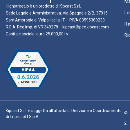
Ma
Highstreet.io è un prodotto di Kipcast S.r.l.
Lo
Sede Legale e Amministrativa: Via Spagnole 2/B, 37015
Sant’Ambrogio di Valpollicella, IT – P.IVA 03595380233
Il
R.E.A. Reg.Imp. di VR 349278 – kipcast@pec.kipcast.com
Capitale sociale: euro 25.000,00 i.v.
Ri
Kipcast S.r.l. è soggetta all’attività di Direzione e Coordinamento
©
di Impresoft S.p.A.
2