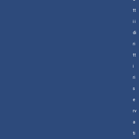
tt
i i
di
ri
tt
i
ri
s
e
rv
a
ti