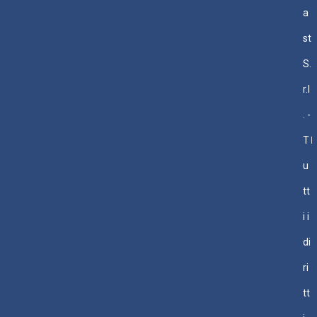
a
st
S.
r.l
. -
T
u
tt
i i
di
ri
tt