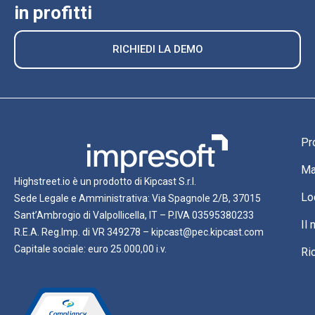
in profitti
RICHIEDI LA DEMO
Pr
Ma
Highstreet.io è un prodotto di Kipcast S.r.l.
Lo
Sede Legale e Amministrativa: Via Spagnole 2/B, 37015
Sant’Ambrogio di Valpollicella, IT – P.IVA 03595380233
Il
R.E.A. Reg.Imp. di VR 349278 – kipcast@pec.kipcast.com
Capitale sociale: euro 25.000,00 i.v.
Ri