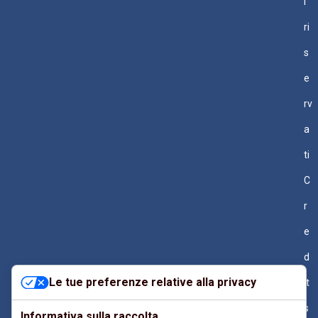
i
ri
s
e
rv
a
ti
C
r
e
d
Le tue preferenze relative alla privacy
it
s
Informativa sulla raccolta