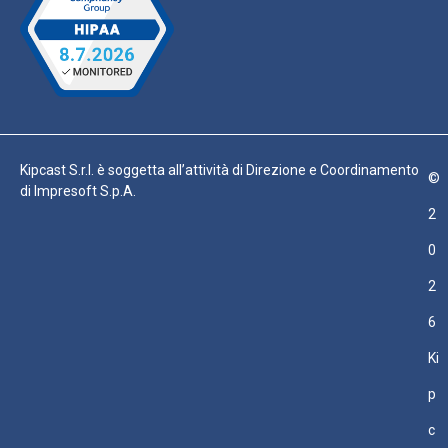
Kipcast S.r.l. è soggetta all’attività di Direzione e Coordinamento
©
di Impresoft S.p.A.
2
0
2
6
Ki
p
c